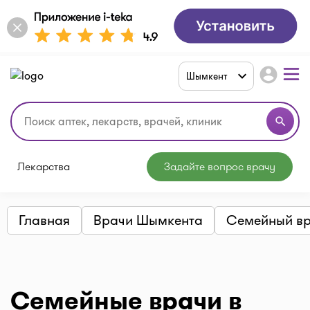
account_circle
Шымкент
search
Лекарства
Задайте вопрос врачу
Главная
Врачи Шымкента
Семейный в
Семейные врачи в