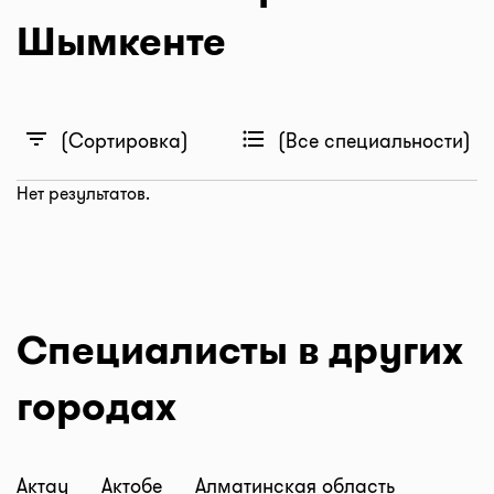
Шымкенте
filter_list
format_list_bulleted
(Сортировка)
(Все специальности)
Нет результатов.
Специалисты в других
городах
Актау
Актобе
Алматинская область