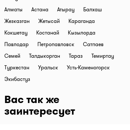
Алматы
Астана
Атырау
Балхаш
Жезказган
Жетысай
Караганда
Кокшетау
Костанай
Кызылорда
Павлодар
Петропавловск
Сатпаев
Семей
Талдыкорган
Тараз
Темиртау
Туркестан
Уральск
Усть-Каменогорск
Экибастуз
Вас так же
заинтересует