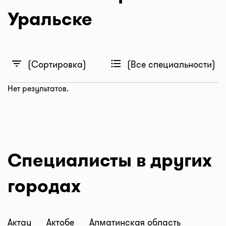
Уральске
filter_list
format_list_bulleted
(Сортировка)
(Все специальности)
Нет результатов.
Специалисты в других
городах
Актау
Актобе
Алматинская область