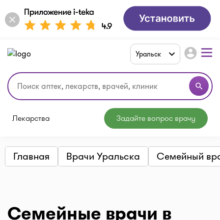
account_circle
Уральск
search
Лекарства
Задайте вопрос врачу
Главная
Врачи Уральска
Семейный вр
Семейные врачи в