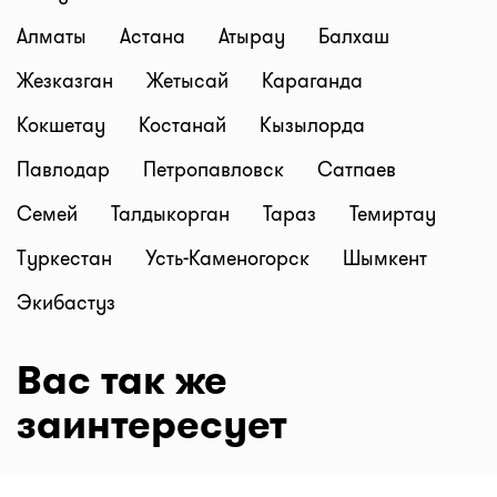
Алматы
Астана
Атырау
Балхаш
Жезказган
Жетысай
Караганда
Кокшетау
Костанай
Кызылорда
Павлодар
Петропавловск
Сатпаев
Семей
Талдыкорган
Тараз
Темиртау
Туркестан
Усть-Каменогорск
Шымкент
Экибастуз
Вас так же
заинтересует