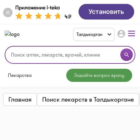
account_circle
Талдыкорган
search
Лекарства
Задайте вопрос врачу
Главная
Поиск лекарств в Талдыкоргане