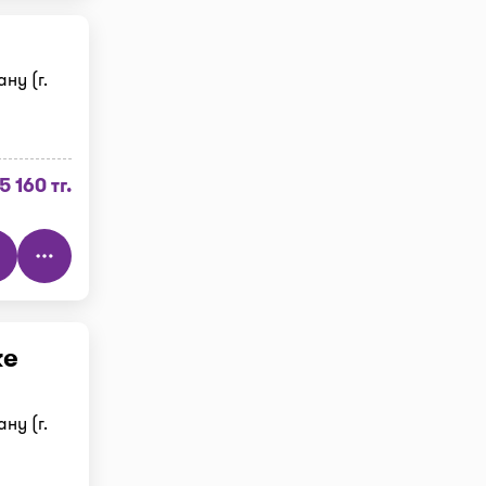
ну (г.
5 160 тг.
ке
ну (г.