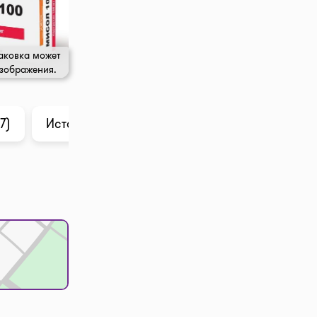
аковка может
изображения.
7)
История цены
Анализ в ChatGPT