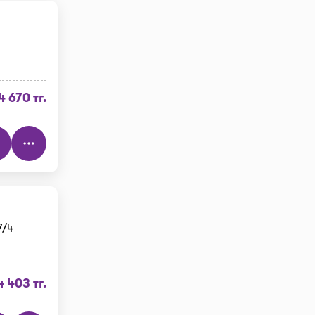
4 670 тг.
7/4
4 403 тг.