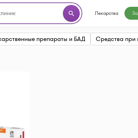
Лекарства
За
search
карственные препараты и БАД
Средства при 