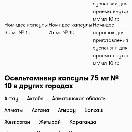
Добавляйте нужные препараты по кнопке
"Купить", оформляйте заявку в корзине "Выбрать
аптеку" и наши курьеры доставят препараты
Номидес капсулы
Номидес капсулы
Номидес
домой или на работу по оптимальной цене.
30 мг № 10
75 мг № 10
порошок для
Средняя цена доставки лекарств на данный
приготовления
момент от 1500 тг. до 2500 тг. (стоимость зависит
суспензии для
от времени суток и расстояния между аптекой и
приема внутрь 
адресом доставки).
мг/мл 10 гр
Бронирование и самовывоз
Наш сервис позволяет оплатить бронь лекарств и
Осельтамивир капсулы 75 мг №
забрать самому в удобное время! При
10 в других городах
оформлении заказа, нажмите "Забрать в аптеке",
мы забронируем ваш заказ и отправим код для
Актау
Актобе
Алматинская область
получения. Важно: забрать препараты в аптеке
Алматы
Астана
Атырау
Балхаш
можно только после подверждения наличия от
аптеки.
Жезказган
Жетысай
Караганда
Актуальность цен