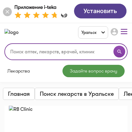
account_circle
Уральск
search
Лекарства
Задайте вопрос врачу
Главная
Поиск лекарств в Уральске
Ле