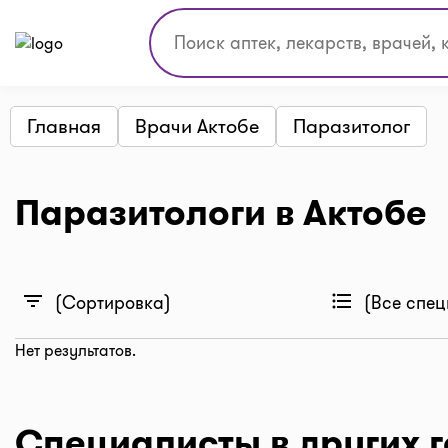
Главная
Врачи Актобе
Паразитолог
Паразитологи в Актобе
filter_list
format_list_bulleted
(Сортировка)
(Все спец
Нет результатов.
Специалисты в других 