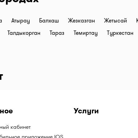
на
Атырау
Балхаш
Жезказган
Жетысай
Талдыкорган
Тараз
Темиртау
Туркестан
т
ное
Услуги
чный кабинет
бильное приложение IOS