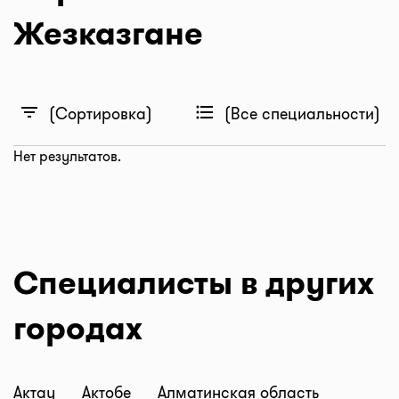
Жезказгане
filter_list
format_list_bulleted
(Сортировка)
(Все специальности)
Нет результатов.
Специалисты в других
городах
Актау
Актобе
Алматинская область