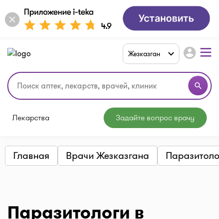
account_circle
Жезказган
search
Лекарства
Задайте вопрос врачу
Главная
Врачи Жезказгана
Паразитоло
Паразитологи в