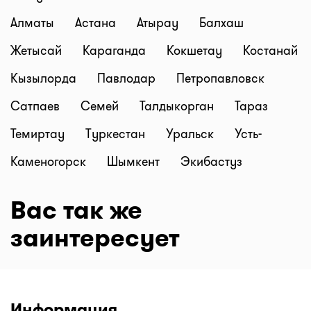
Алматы
Астана
Атырау
Балхаш
Жетысай
Караганда
Кокшетау
Костанай
Кызылорда
Павлодар
Петропавловск
Сатпаев
Семей
Талдыкорган
Тараз
Темиртау
Туркестан
Уральск
Усть-
Каменогорск
Шымкент
Экибастуз
Вас так же
заинтересует
Информация