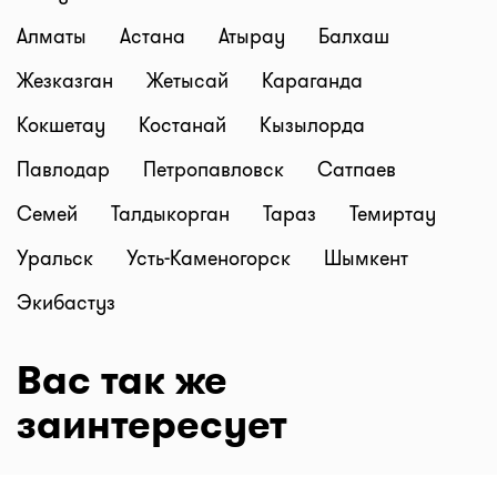
Алматы
Астана
Атырау
Балхаш
Жезказган
Жетысай
Караганда
Кокшетау
Костанай
Кызылорда
Павлодар
Петропавловск
Сатпаев
Семей
Талдыкорган
Тараз
Темиртау
Уральск
Усть-Каменогорск
Шымкент
Экибастуз
Вас так же
заинтересует