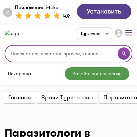
account_circle
Туркестан
search
Лекарства
Задайте вопрос врачу
Главная
Врачи Туркестана
Паразитоло
Паразитологи в