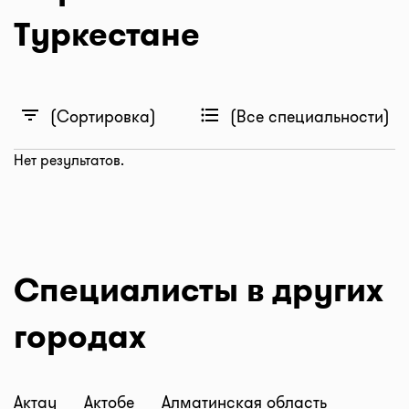
Туркестане
filter_list
format_list_bulleted
(Сортировка)
(Все специальности)
Нет результатов.
Специалисты в других
городах
Актау
Актобе
Алматинская область