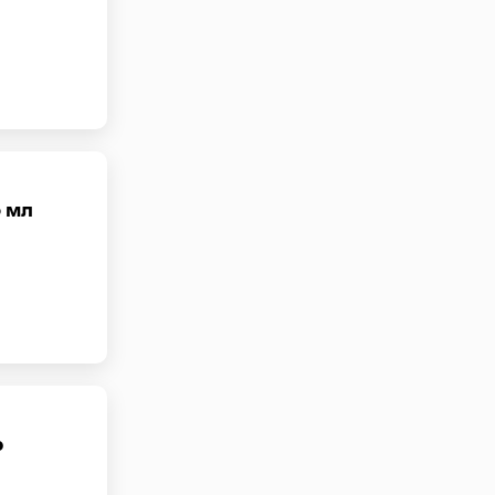
5 мл
р