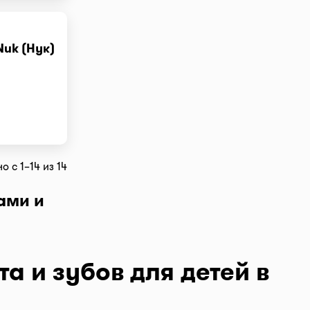
Nuk (Нук)
 с 1–14 из 14
ами и
 раннем
риносить
а и зубов для детей в
ильный уход
рта - это то,
ым, например,