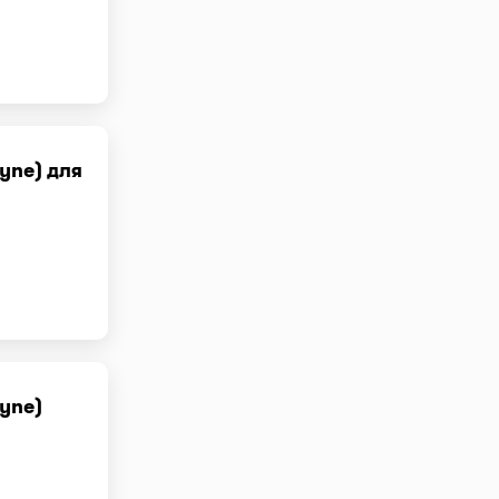
yne) для
yne)