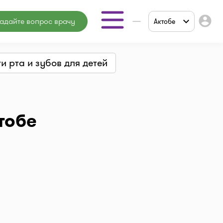
account_circle
адайте вопрос врачу
Актобе
Аптеки
и рта и зубов для детей
Мед. центры
Врачи
Мед. услуги
тобе
Онлайн
консультация