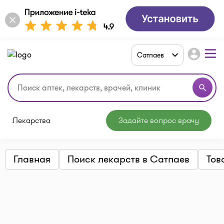
account_circle
Сатпаев
search
Лекарства
Задайте вопрос врачу
Главная
Поиск лекарств в Сатпаев
Тов