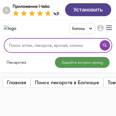
account_circle
Балхаш
search
Лекарства
Задайте вопрос врачу
Главная
Поиск лекарств в Балхаше
Тов