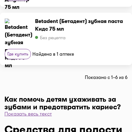
Betadent (Бетадент) зубная паста
Кидс 75 мл
Без рецепта
Где купить
Найдена в 1 аптеке
Показано с 1–6 из 6
Как помочь детям ухаживать за
зубами и предотвратить кариес?
Показать весь текст
Обучение ребенка правильному уходу за полостью рта
в раннем возрасте - это инвестиция в его здоровье,
Средства для полости
которая будет приносить дивиденды всю жизнь. Вы