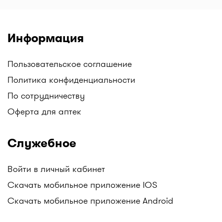
аптечных сетей. Например, у нас вы можете
найти: Аптеки Gold medicine, Социальные аптеки
Mega Pharm, Аптеки "Алмасат", Аптеки "Salamat",
Информация
АНЦ (Аптеки Низких Цен), Гиппократ, и другие.
Следите за обновлениями!
Пользовательское соглашение
Все аптеки Казахстана с ценами на лекарства в
Политика конфиденциальности
одном месте только на I-teka.kz!
По сотрудничеству
Оферта для аптек
Служебное
Войти в личный кабинет
Скачать мобильное приложение IOS
Скачать мобильное приложение Android