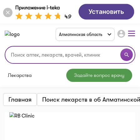
account_circle
Алматинская область
search
Лекарства
Задайте вопрос врачу
Главная
Поиск лекарств в об Алматинско