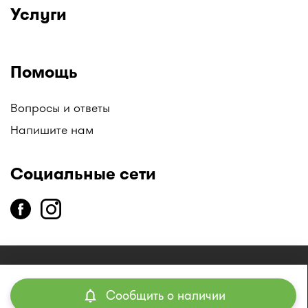
Услуги
Помощь
Вопросы и ответы
Напишите нам
Социальные сети
copyright
2014-2026 ТОО «Единая справочная служба «I-
teka»
Сообщить о наличии