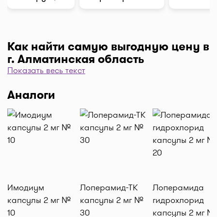
Как найти самую выгодную цену в
г. Алматинская область
Показать весь текст
Чтобы отфильтровать аптеки по цене, нажмите
"Фильтр", далее "По цене, от 1..." и кнопку
Аналоги
"Выбрать". Самая низкая цена в аптеке перед
вами. Экономьте с помощью сервиса I-teka!
Доставка
Нужна быстрая доставка лекарств в г.
Алматинская область? Добавляйте нужные
препараты по кнопке "Купить", оформляйте
заявку в корзине "Выбрать аптеку" и наши
Имодиум
Лоперамид-ТК
Лоперамида
курьеры доставят препараты домой или на
капсулы 2 мг №
капсулы 2 мг №
гидрохлорид
работу по оптимальной цене. Средняя цена
10
30
капсулы 2 мг №
доставки лекарств на данный момент от 1500 тг.