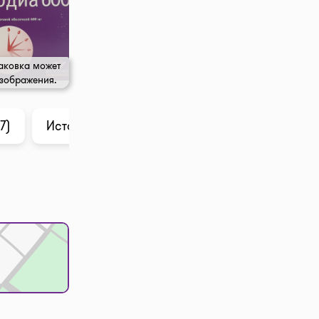
аковка может
изображения.
7)
История цены
Анализ в ChatGPT