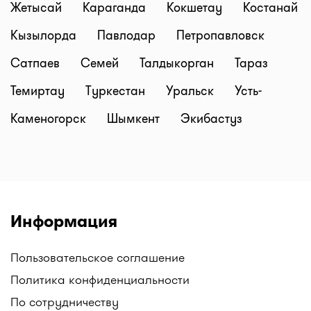
Не нашли нужное лекарство? Каждый день на
Жетысай
Караганда
Кокшетау
Костанай
сайт мы добавляем новые аптеки или точки
Кызылорда
Павлодар
Петропавловск
аптечных сетей. Например, у нас вы можете
найти: Аптеки Gold medicine, Социальные аптеки
Сатпаев
Семей
Талдыкорган
Тараз
Mega Pharm, Аптеки "Алмасат", Аптеки "Salamat",
Темиртау
Туркестан
Уральск
Усть-
АНЦ (Аптеки Низких Цен), Гиппократ, и другие.
Следите за обновлениями!
Каменогорск
Шымкент
Экибастуз
Все аптеки Казахстана с ценами на лекарства в
одном месте только на I-teka.kz!
Информация
Пользовательское соглашение
Политика конфиденциальности
По сотрудничеству