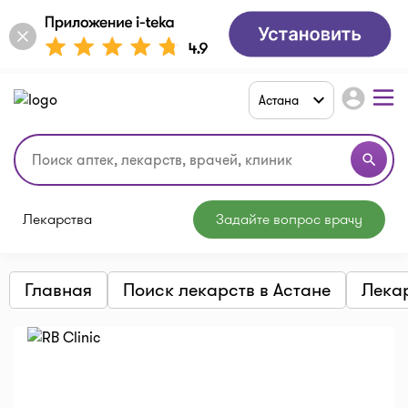
account_circle
Астана
search
Лекарства
Задайте вопрос врачу
Главная
Поиск лекарств в Астане
Лека