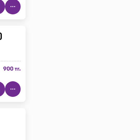
)
900 тг.