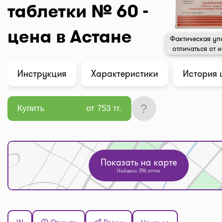
таблетки № 60 -
цена в Астане
Фактическая уп
отличаться от 
Инструкция
Характеристики
История 
?
Купить
от 753 тг.
Показать на карте
Найдено 396 аптек