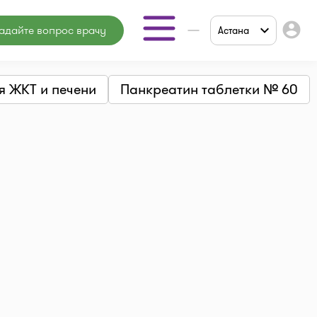
account_circle
адайте вопрос врачу
Астана
Доставка
я ЖКТ и печени
Панкреатин таблетки № 60
лекарств
Аптеки
Мед. центры
Врачи
Мед. услуги
Онлайн
консультация