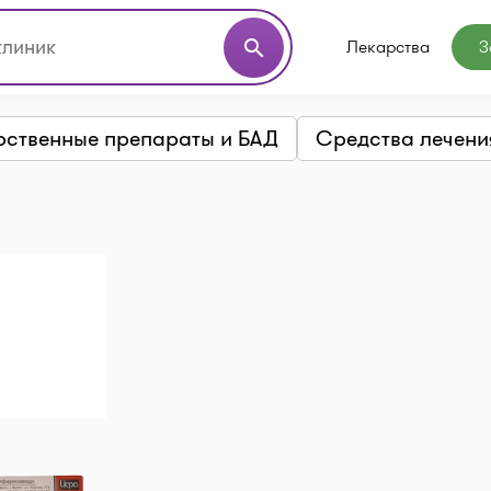
Лекарства
З
search
рственные препараты и БАД
Средства лечени