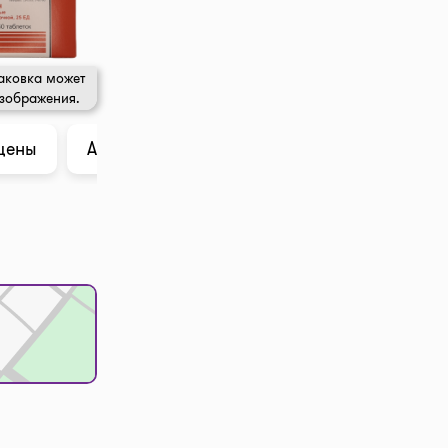
аковка может
изображения.
цены
Анализ в ChatGPT