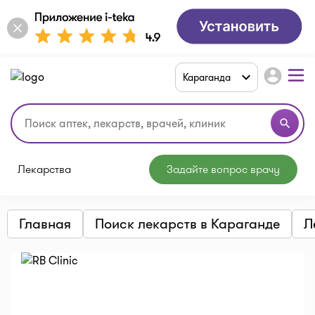
account_circle
Караганда
search
Лекарства
Задайте вопрос врачу
Главная
Поиск лекарств в Караганде
Л