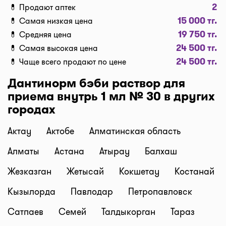
2
💊 Продают аптек
Доставка
15 000 тг.
💊 Самая низкая цена
Нужна быстрая доставка лекарств в г.
19 750 тг.
💊 Средняя цена
Караганда? Добавляйте нужные препараты по
24 500 тг.
💊 Самая высокая цена
кнопке "Купить", оформляйте заявку в корзине
24 500 тг.
💊 Чаще всего продают по цене
"Выбрать аптеку" и наши курьеры доставят
препараты домой или на работу по оптимальной
Дантинорм бэби раствор для
цене. Средняя цена доставки лекарств на данный
приема внутрь 1 мл № 30 в других
момент от 1500 тг. до 2500 тг. (стоимость зависит
городах
от времени суток и расстояния между аптекой и
адресом доставки).
Актау
Актобе
Алматинская область
Бронирование и самовывоз
Алматы
Астана
Атырау
Балхаш
Наш сервис позволяет оплатить бронь лекарств и
забрать самому в удобное время! При
Жезказган
Жетысай
Кокшетау
Костанай
оформлении заказа, нажмите "Забрать в аптеке",
Кызылорда
Павлодар
Петропавловск
мы забронируем ваш заказ и отправим код для
получения. Важно: забрать препараты в аптеке
Сатпаев
Семей
Талдыкорган
Тараз
можно только после подверждения наличия от