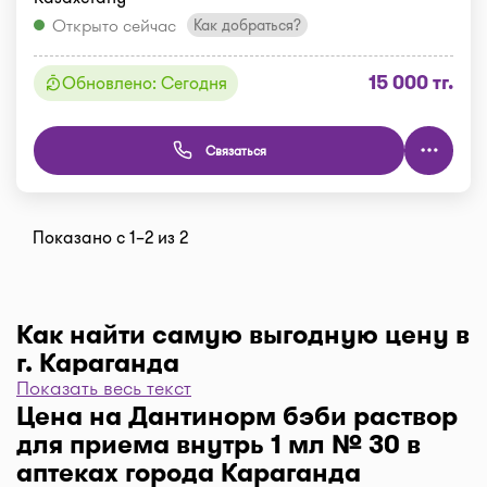
Открыто сейчас
Как добраться?
15 000 тг.
Обновлено: Сегодня
Связаться
Показано с 1–2 из 2
Как найти самую выгодную цену в
г. Караганда
Показать весь текст
Чтобы отфильтровать аптеки по цене, нажмите
Цена на Дантинорм бэби раствор
"Фильтр", далее "По цене, от 1..." и кнопку
для приема внутрь 1 мл № 30 в
"Выбрать". Самая низкая цена в аптеке перед
аптеках города Караганда
вами. Экономьте с помощью сервиса I-teka!