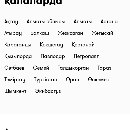
қалаларда
Ақтау
Алматы облысы
Алматы
Астана
Атырау
Балхаш
Жезказган
Жетысай
Қарағанды
Көкшетау
Қостанай
Қызылорда
Павлодар
Петропавл
Сәтбаев
Семей
Талдықорған
Тараз
Теміртау
Түркістан
Орал
Өскемен
Шымкент
Экибастуз