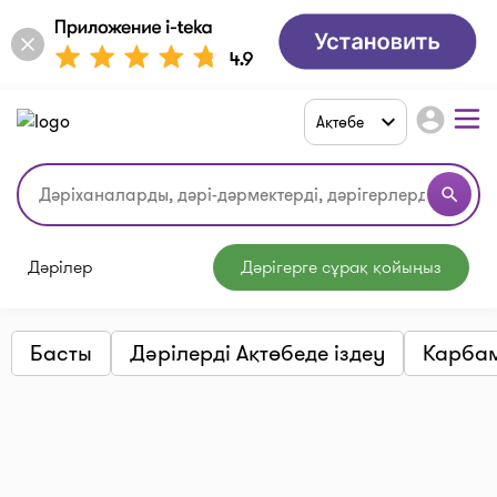
account_circle
Ақтөбе
search
Дәрілер
Дәрігерге сұрақ қойыңыз
Басты
Дәрілерді Ақтөбеде іздеу
Карба