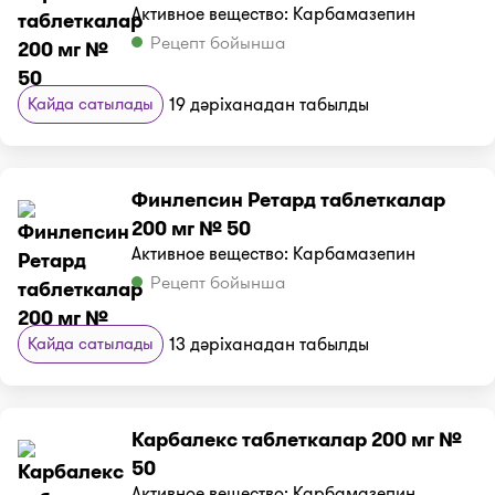
Активное вещество: Карбамазепин
Рецепт бойынша
Қайда сатылады
19 дәріханадан табылды
Финлепсин Ретард таблеткалар
200 мг № 50
Активное вещество: Карбамазепин
Рецепт бойынша
Қайда сатылады
13 дәріханадан табылды
Карбалекс таблеткалар 200 мг №
50
Активное вещество: Карбамазепин