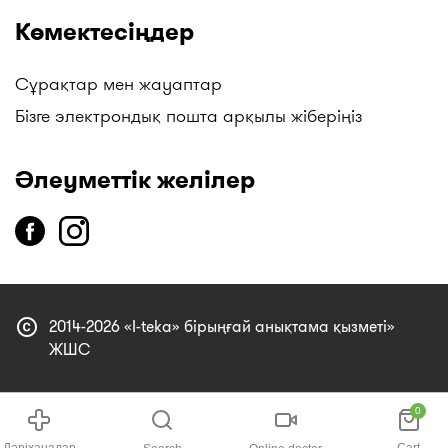
Көмектесіңдер
Сұрақтар мен жауаптар
Бізге электрондық пошта арқылы жіберіңіз
Әлеуметтік желілер
copyright
2014-2026 «I-teka» бірыңғай анықтама қызметі»
ЖШС
0