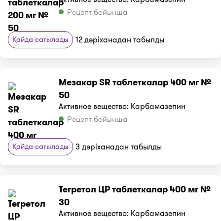
Рецепт бойынша
Қайда сатылады
12 дәріханадан табылды
Мезакар SR таблеткалар 400 мг №
50
Активное вещество: Карбамазепин
Рецепт бойынша
Қайда сатылады
3 дәріханадан табылды
Тегретол ЦР таблеткалар 400 мг №
30
Активное вещество: Карбамазепин