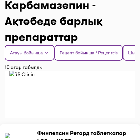
Карбамазепин -
Ақтөбеде барлық
препараттар
Атауы бойынша
Рецепт бойынша / Рецептсіз
Шыға
10 атау табылды
Финлепсин Ретард таблеткалар