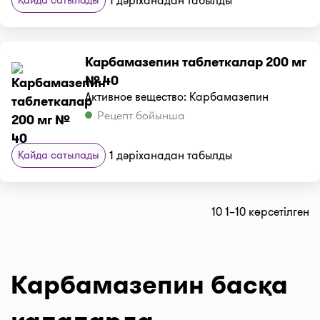
1 дәріханадан табылды
Карбамазепин таблеткалар 200 мг
№ 40
Активное вещество: Карбамазепин
Рецепт бойынша
Қайда сатылады
1 дәріханадан табылды
10 1–10 көрсетілген
Карбамазепин басқа