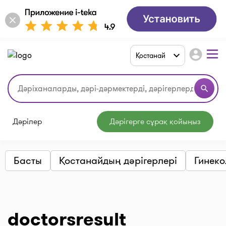
account_circle
Қостанай
search
Дәрілер
Дәрігерге сұрақ қойыңыз
Басты
Қостанайдың дәрігерлері
Гинеко
doctorsresult