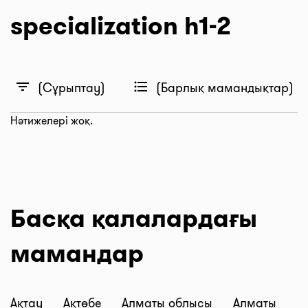
specialization h1-2
filter_list
format_list_bulleted
(Сұрыптау)
(Барлық мамандықтар)
Нәтижелері жоқ.
Басқа қалалардағы
мамандар
Ақтау
Ақтөбе
Алматы облысы
Алматы