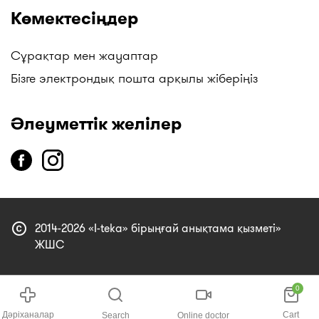
Көмектесіңдер
Сұрақтар мен жауаптар
Бізге электрондық пошта арқылы жіберіңіз
Әлеуметтік желілер
copyright
2014-2026 «I-teka» бірыңғай анықтама қызметі»
ЖШС
0
Дәріханалар
Cart
Search
Online doctor