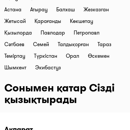
Астана
Атырау
Балхаш
Жезказган
Жетысай
Қарағанды
Көкшетау
Қызылорда
Павлодар
Петропавл
Сәтбаев
Семей
Талдықорған
Тараз
Теміртау
Түркістан
Орал
Өскемен
Шымкент
Экибастуз
Сонымен қатар Сізді
қызықтырады
Ақпарат