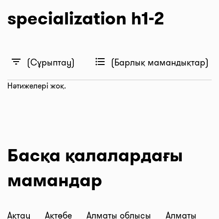
specialization h1-2
filter_list
format_list_bulleted
(Сұрыптау)
(Барлық мамандықтар)
Нәтижелері жоқ.
Басқа қалалардағы
мамандар
Ақтау
Ақтөбе
Алматы облысы
Алматы