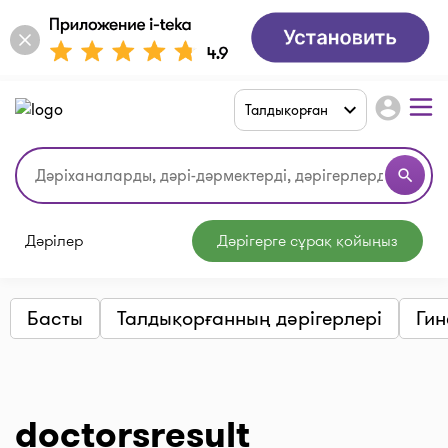
account_circle
Талдықорған
search
Дәрілер
Дәрігерге сұрақ қойыңыз
Басты
Талдықорғанның дәрігерлері
Гин
doctorsresult