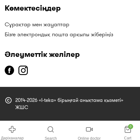
Көмектесіңдер
Сұрақтар мен жауаптар
Бізге электрондық пошта арқылы жіберіңіз
Әлеуметтік желілер
copyright
2014-2026 «I-teka» бірыңғай анықтама қызметі»
ЖШС
0
Дәріханалар
Cart
Search
Online doctor