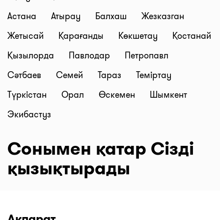
Астана
Атырау
Балхаш
Жезказган
Жетысай
Қарағанды
Көкшетау
Қостанай
Қызылорда
Павлодар
Петропавл
Сәтбаев
Семей
Тараз
Теміртау
Түркістан
Орал
Өскемен
Шымкент
Экибастуз
Сонымен қатар Сізді
қызықтырады
Ақпарат