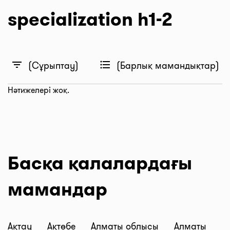
specialization h1-2
filter_list
format_list_bulleted
(Сұрыптау)
(Барлық мамандықтар)
Нәтижелері жоқ.
Басқа қалалардағы
мамандар
Ақтау
Ақтөбе
Алматы облысы
Алматы