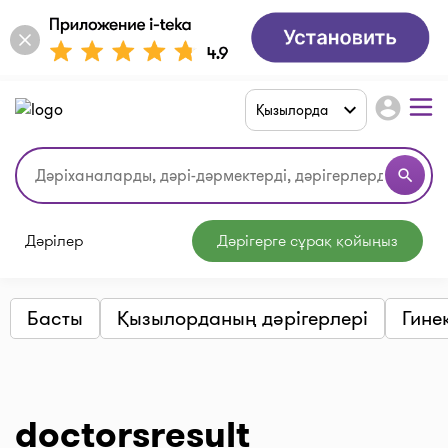
account_circle
Қызылорда
search
Дәрілер
Дәрігерге сұрақ қойыңыз
Басты
Қызылорданың дәрігерлері
Гине
doctorsresult