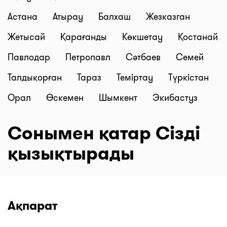
Астана
Атырау
Балхаш
Жезказган
Жетысай
Қарағанды
Көкшетау
Қостанай
Павлодар
Петропавл
Сәтбаев
Семей
Талдықорған
Тараз
Теміртау
Түркістан
Орал
Өскемен
Шымкент
Экибастуз
Сонымен қатар Сізді
қызықтырады
Ақпарат