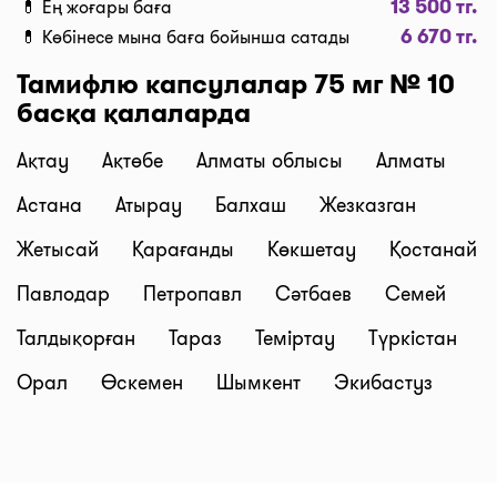
13 500 тг.
сіздің тапсырысыңызды брондап, оны алуға
💊 Ең жоғары баға
6 670 тг.
арналған код жібереміз. Маңызды:
💊 Көбінесе мына баға бойынша сатады
препараттарды дәріханадан алып кету оның бар
Тамифлю капсулалар 75 мг № 10
екенін дәріхана растағаннан кейін мүмкін
басқа қалаларда
болады.
Бағалардың өзектілігі
Ақтау
Ақтөбе
Алматы облысы
Алматы
Сайттағы деректер үнемі жаңартылып тұрады.
Астана
Атырау
Балхаш
Жезказган
Дәріхананың карточкасында біз бағаның қашан
жаңартылғанын көрсетеміз - 2 сағ. бұрын, кеше, 10
Жетысай
Қарағанды
Көкшетау
Қостанай
мин. бұрын, 5 мин. бұрын, және т.б.
Павлодар
Петропавл
Сәтбаев
Семей
Керек дәріні таппадыңыз ба? Күн сайын біз сайтқа
жаңа дәріханалар мен дәріхана жүйелерінің
Талдықорған
Тараз
Теміртау
Түркістан
нүктелерін қосамыз. Мысалы, бізден таба
Орал
Өскемен
Шымкент
Экибастуз
аласыздар: Gold medicine дәріханалары, Mega
Pharm әлеуметтік дәріханалары, "Алмасат"
дәріханалары, "Salamat" дәріханалары, ТБД
(Төмен Баға Дәріханалары), Гиппократ және