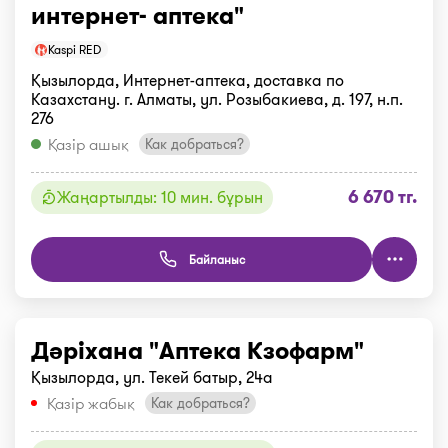
интернет- аптека"
Kaspi RED
Қызылорда, Интернет-аптека, доставка по
Казахстану. г. Алматы, ул. Розыбакиева, д. 197, н.п.
276
Қазір ашық
Как добраться?
6 670 тг.
Жаңартылды: 10 мин. бұрын
Байланыс
Дәріхана "Аптека Кзофарм"
Қызылорда, ул. Текей батыр, 24а
Қазір жабық
Как добраться?