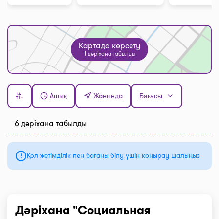
Картада көрсету
1 дәріхана табылды
Ашық
Жанында
Бағасы:
6 дәріхана табылды
Қол жетімділік пен бағаны білу үшін қоңырау шалыңыз
Дәріхана "Социальная