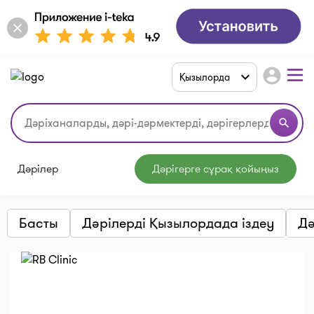
account_circle
Қызылорда
search
Дәрілер
Дәрігерге сұрақ қойыңыз
Басты
Дәрілерді Қызылордада іздеу
Дә