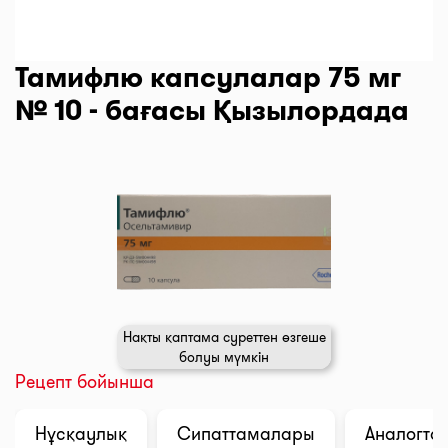
Тамифлю капсулалар 75 мг
№ 10 - бағасы Қызылордада
Нақты қаптама суреттен өзгеше
болуы мүмкін
Рецепт бойынша
Нұсқаулық
Сипаттамалары
Аналогтар