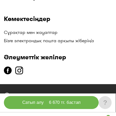
Көмектесіңдер
Сұрақтар мен жауаптар
Бізге электрондық пошта арқылы жіберіңіз
Әлеуметтік желілер
copyright
2014-2026 «I-teka» бірыңғай анықтама қызметі»
ЖШС
?
Сатып алу
6 670 тг. бастап