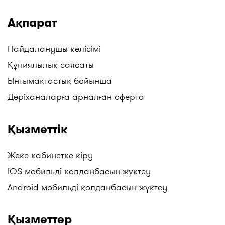
басқалар. Жаңартуларды бақылаңыздар!
Ақпарат
Пайдаланушы келісімі
Құпиялылық саясаты
Ынтымақтастық бойынша
Дәріханаларға арналған оферта
Қызметтік
Жеке кабинетке кіру
IOS мобильді қолданбасын жүктеу
Android мобильді қолданбасын жүктеу
Қызметтер