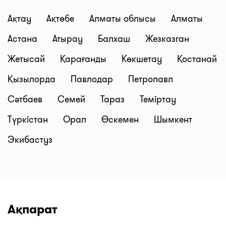
Ақтау
Ақтөбе
Алматы облысы
Алматы
Астана
Атырау
Балхаш
Жезказган
Жетысай
Қарағанды
Көкшетау
Қостанай
Қызылорда
Павлодар
Петропавл
Сәтбаев
Семей
Тараз
Теміртау
Түркістан
Орал
Өскемен
Шымкент
Экибастуз
Ақпарат