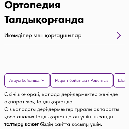
Ортопедия
Талдықорғанда
Икемділер мен қорғаушылар
Атауы бойынша
Рецепт бойынша / Рецептсіз
Шыға
Өкінішке орай, қалада дәрі-дәрмектер жөнінде
ақпарат жоқ Талдықорғанда
Сіз қаладағы дәрі-дәрмектер туралы ақпаратты
қоса аласыз Талдықорғанда ол үшін нысанды
толтыру қажет
біздің сайтта қосылу үшін.