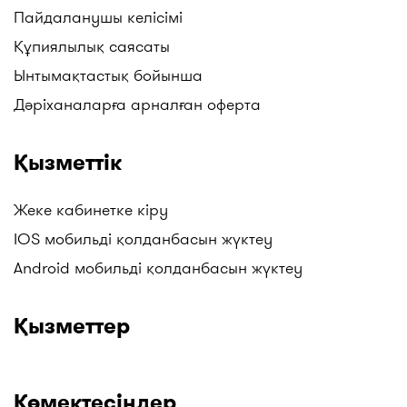
Пайдаланушы келісімі
Құпиялылық саясаты
Ынтымақтастық бойынша
Дәріханаларға арналған оферта
Қызметтік
Жеке кабинетке кіру
IOS мобильді қолданбасын жүктеу
Android мобильді қолданбасын жүктеу
Қызметтер
Көмектесіңдер