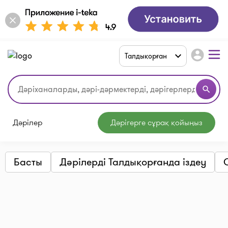
account_circle
Талдықорған
search
Дәрілер
Дәрігерге сұрақ қойыңыз
Басты
Дәрілерді Талдықорғанда іздеу