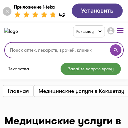
account_circle
Кокшетау
search
Лекарства
Задайте вопрос врачу
Главная
Медицинские услуги в Кокшетау
Медицинские услуги в