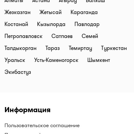
Алматы
Астана
Атырау
Балхаш
Жезказган
Жетысай
Караганда
Костанай
Кызылорда
Павлодар
Петропавловск
Сатпаев
Семей
Талдыкорган
Тараз
Темиртау
Туркестан
Уральск
Усть-Каменогорск
Шымкент
Экибастуз
Информация
Пользовательское соглашение