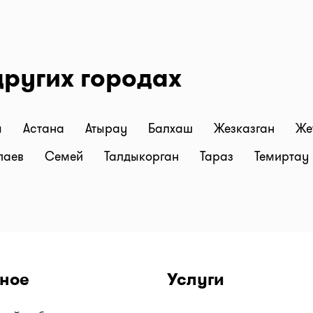
других городах
ы
Астана
Атырау
Балхаш
Жезказган
Же
паев
Семей
Талдыкорган
Тараз
Темиртау
ное
Услуги