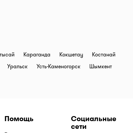
тысай
Караганда
Кокшетау
Костанай
Уральск
Усть-Каменогорск
Шымкент
Помощь
Социальные
сети