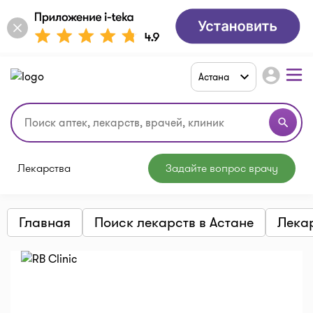
account_circle
Астана
search
Лекарства
Задайте вопрос врачу
Главная
Поиск лекарств в Астане
Лека