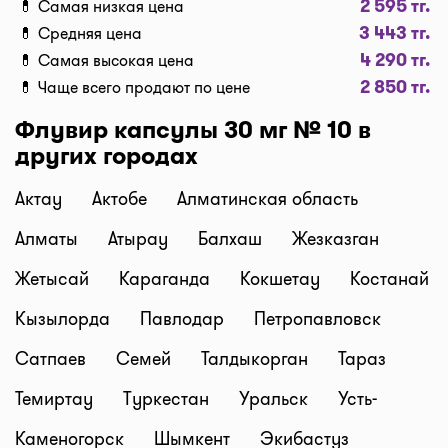
2 595 тг.
💊 Самая низкая цена
получения. Важно: забрать препараты в аптеке
3 443 тг.
💊 Средняя цена
можно только после подверждения наличия от
4 290 тг.
аптеки.
💊 Самая высокая цена
2 850 тг.
Актуальность цен
💊 Чаще всего продают по цене
Данные на сайте обновляются постоянно. На
Флувир капсулы 30 мг № 10 в
карточке аптеки мы выводим, когда была
других городах
обновлена цена - 2ч назад, вчера, 10 мин. назад,
5 мин. назад, и т.д.
Актау
Актобе
Алматинская область
Не нашли нужное лекарство? Каждый день на
Алматы
Атырау
Балхаш
Жезказган
сайт мы добавляем новые аптеки или точки
аптечных сетей. Например, у нас вы можете
Жетысай
Караганда
Кокшетау
Костанай
найти: Аптеки Gold medicine, Социальные аптеки
Кызылорда
Павлодар
Петропавловск
Mega Pharm, Аптеки "Алмасат", Аптеки "Salamat",
АНЦ (Аптеки Низких Цен), Гиппократ, и другие.
Сатпаев
Семей
Талдыкорган
Тараз
Следите за обновлениями!
Темиртау
Туркестан
Уральск
Усть-
Все аптеки Казахстана с ценами на лекарства в
одном месте только на I-teka.kz!
Каменогорск
Шымкент
Экибастуз