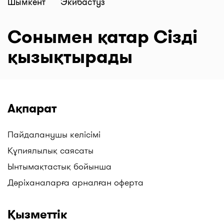
Шымкент
Экибастуз
Сонымен қатар Сізді
қызықтырады
Ақпарат
Пайдаланушы келісімі
Құпиялылық саясаты
Ынтымақтастық бойынша
Дәріханаларға арналған оферта
Қызметтік