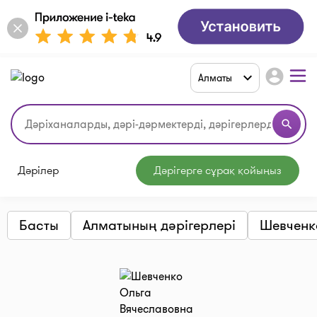
account_circle
Алматы
search
Дәрілер
Дәрігерге сұрақ қойыңыз
Басты
Алматының дәрігерлері
Шевченк