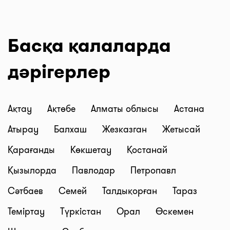
Басқа қалаларда
дәрігерлер
Ақтау
Ақтөбе
Алматы облысы
Астана
Атырау
Балхаш
Жезказган
Жетысай
Қарағанды
Көкшетау
Қостанай
Қызылорда
Павлодар
Петропавл
Сәтбаев
Семей
Талдықорған
Тараз
Теміртау
Түркістан
Орал
Өскемен