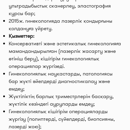
ультрадыбыстық сканерлеу, эластография
курсы бар;
2015ж. гинекологияда лазерлік қондырғыны
қолдануға үйрету.
Қызметтер:
Консервативті және эстетикалық гинекологияға
мамандандырылған (лазерлік жасарту және
өтініш беру), кішігірім гинекологиялық
операциялар жүргізеді.
Гинекологиялық науқастарды, патологиясы
бар жүкті әйелдерді диагностикалау және
емдеу;
Жүктіліктің барлық триместрлерін басқару,
жүктілік кезіндегі ауруларды емдеу;
Гинекологиялық кішігірім операцияларды
жүргізу (полиптерді, сүйелдерді, биопсияны,
лазерді жою);