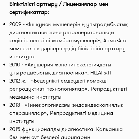
Біліктілікті арттыру / Лицензиялар мен
сертификаттар:
2009 - «Іш қуысы мүшелерінің ультрадыбыстық
диагностикасы және ретроперитональды
кеңістік пен кіші жамбас мүшелері», Алма-Ата
мемлекеттік дәрігерлердің біліктілігін арттыру
институты
2010 - «Акушерия және гинекологиядағы
ультрадыбыстық диагностика», НЦАГжП
2012 ж. - «Бедеулікті емдеудегі көмекші
репродуктивті технологиялар», Репродуктивті
медицина институты
2013 - «Гинекологиядағы эндовидеокопиялық
операциялар», Репродуктивті медицина
институты
2015 функционалды диагностика. Қалқанша
безі мен сүт бездері ауруларын