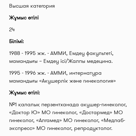
Высшая категория
Жұмыс өтілі
24
Білімі:
1988 - 1995 жж. - АММИ, Емдеу факультеті,
мамандығы – Емдеу ісі/Жалпы медецина.
1995 - 1996 жж. - АММИ, интернатура
мамандығы «Акушерлік және гинекология»
Жұмыс өтілі:
№1 қалалық перзентханада акушер-гинеколог,
«Доктор Ю» МО гинеколог, «Достармед» МО
гинеколог, «Алгамед» МО гинеколог, «Медлаб-
экспресс» МО гинеколог, репродуктолог.