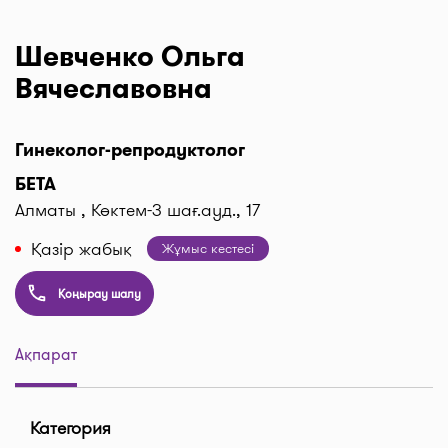
Шевченко Ольга
Вячеславовна
Гинеколог-репродуктолог
БЕТА
Алматы , Көктем-3 шағ.ауд., 17
Қазір жабық
Жұмыс кестесі
Қоңырау шалу
Ақпарат
Категория