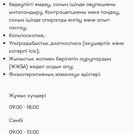
бедеулікті емдеу, соның ішінде овуляцияны
ынталандыру. Контрацепцияны жеке таңдау,
соның ішінде спиралды енгізу және алып
тастау;
Кольпоскопия;
Ультрадыбыстық диагностика (акушерлік және
қатерлі ісік);
Жыныстық жолмен берілетін аурулардың
(ЖЖБА) жедел алдын алу;
Физиотерапияның заманауи әдістері.
Жұмыс күндері
09:00 - 18:00
Сенбі
09:00 - 13:00